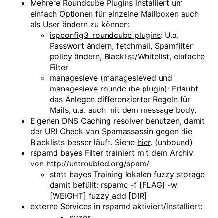
Mehrere Roundcube Plugins installiert um
einfach Optionen für einzelne Mailboxen auch
als User ändern zu können:
ispconfig3_roundcube plugins
: U.a.
Passwort ändern, fetchmail, Spamfilter
policy ändern, Blacklist/Whitelist, einfache
Filter
managesieve (managesieved und
managesieve roundcube plugin): Erlaubt
das Anlegen differenzierter Regeln für
Mails, u.a. auch mit dem message body.
Eigenen DNS Caching resolver benutzen, damit
der URI Check von Spamassassin gegen die
Blacklists besser läuft. Siehe
hier
. (unbound)
rspamd bayes Filter trainiert mit dem Archiv
von
http://untroubled.org/spam/
statt bayes Training lokalen fuzzy storage
damit befüllt: rspamc -f [FLAG] -w
[WEIGHT] fuzzy_add [DIR]
externe Services in rspamd aktiviert/installiert:
pyzor