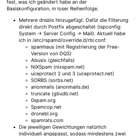
fest, was ich geändert habe an der
Basiskonfiguration, in loser Reihenfolge.
Mehrere dnsbls hinzugefügt. Dafür die Filterung
direkt durch Postfix abgeschaltet (ispconfig:
System -> Server Config -> Mail). Aktuell habe
ich in /etc/rspamd/override.d/rbl.conf:
spamhaus (mit Registrierung der Free-
Version von DQS)
Abusix (gleichfalls)
NiXSpam (nixspam.net)
uceprotect 2 und 3 (uceprotect.net)
SORBS (sorbs.net)
anonmails (anonmails.de)
truncate (gbudb.net)
0spam.org
Spamcop.net
dronebl.org
spamrats.com
Die jeweiligen Gewichtungen natürlich
individuell angepasst, sodass mindestens zwei