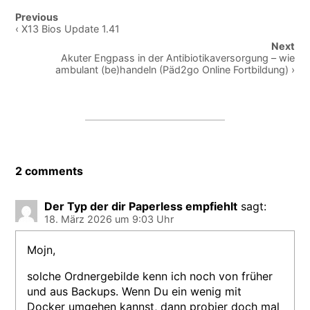
Post
Previous
navigation
‹ X13 Bios Update 1.41
Next
Akuter Engpass in der Antibiotikaversorgung – wie
ambulant (be)handeln (Päd2go Online Fortbildung) ›
2 comments
Der Typ der dir Paperless empfiehlt
sagt:
18. März 2026 um 9:03 Uhr
Mojn,
solche Ordnergebilde kenn ich noch von früher
und aus Backups. Wenn Du ein wenig mit
Docker umgehen kannst, dann probier doch mal