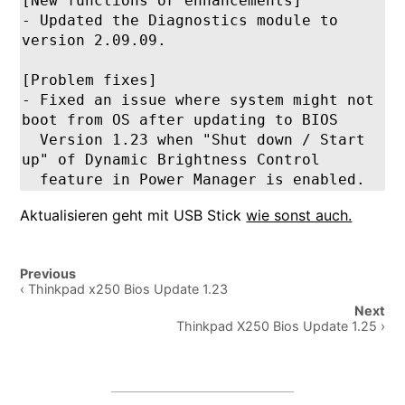
[New functions or enhancements]

- Updated the Diagnostics module to 
version 2.09.09.

[Problem fixes]

- Fixed an issue where system might not 
boot from OS after updating to BIOS 

  Version 1.23 when "Shut down / Start 
up" of Dynamic Brightness Control 

  feature in Power Manager is enabled.
Aktualisieren geht mit USB Stick
wie sonst auch.
Post
Previous
navigation
‹ Thinkpad x250 Bios Update 1.23
Next
Thinkpad X250 Bios Update 1.25 ›